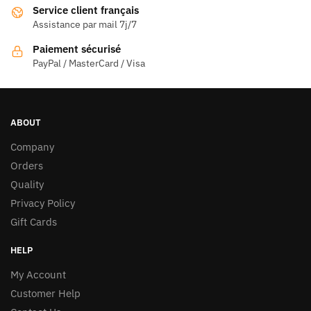
Service client français
Assistance par mail 7j/7
Paiement sécurisé
PayPal / MasterCard / Visa
ABOUT
Company
Orders
Quality
Privacy Policy
Gift Cards
HELP
My Account
Customer Help