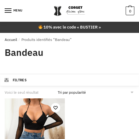
Skip
Skip
to
to
MENU
0
navigation
content
10% avec le code « BUSTIER »
Accueil
/
Produits identifiés “Bandeau”
Bandeau
FILTRES
Voici le seul résultat