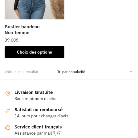
Bustier bandeau
Noir femme
39.00
€
Ce
Choix des options
produit
a
Voici le seul résultat
plusieurs
variations.
Les
Livraison Gratuite
options
Sans minimum d'achat
peuvent
être
Satisfait ou remboursé
14 jours pour changer d'avis
choisies
sur
Service client français
la
Assistance par mail 7j/7