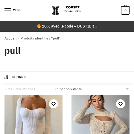
Skip
Skip
to
to
MENU
0
navigation
content
10% avec le code « BUSTIER »
Accueil
/
Produits identifiés “pull”
pull
FILTRES
Trié
9 résultats affichés
par
popularité