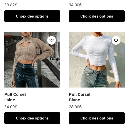
page
39.62
€
34.00
€
du
Ce
Ce
produit
Choix des options
Choix des options
produit
produit
a
a
plusieurs
plusieurs
variations.
variations.
Les
Les
options
options
peuvent
peuvent
être
être
choisies
choisies
sur
sur
la
la
Pull Corset
Pull Corset
page
page
Laine
Blanc
du
du
34.00
€
28.00
€
produit
produit
Ce
Ce
Choix des options
Choix des options
produit
produit