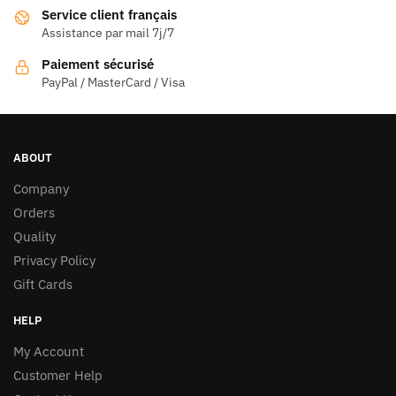
sur
Service client français
la
Assistance par mail 7j/7
page
Paiement sécurisé
du
PayPal / MasterCard / Visa
produit
ABOUT
Company
Orders
Quality
Privacy Policy
Gift Cards
HELP
My Account
Customer Help