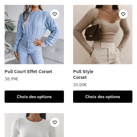
a
a
plusieurs
plusieurs
variations.
variations.
Les
Les
options
options
peuvent
peuvent
être
être
choisies
choisies
sur
sur
la
la
Pull Court Effet Corset
Pull Style
page
page
Corset
38.99
€
du
du
35.00
€
Ce
produit
produit
Ce
produit
Choix des options
Choix des options
produit
a
a
plusieurs
plusieurs
variations.
variations.
Les
Les
options