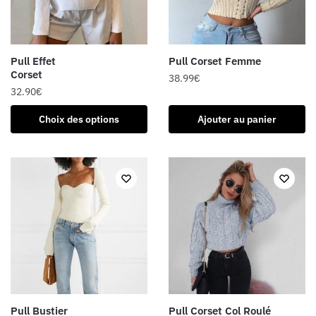
Pull Effet
Pull Corset Femme
Corset
38.99
€
32.90
€
Ce
Choix des options
Ajouter au panier
produit
a
plusieurs
variations.
Les
options
peuvent
être
choisies
sur
la
Pull Bustier
Pull Corset Col Roulé