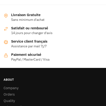
a
a
plusieurs
plusieurs
variations.
variations.
Livraison Gratuite
Les
Les
Sans minimum d'achat
options
options
Satisfait ou remboursé
peuvent
peuvent
14 jours pour changer d'avis
être
être
Service client français
choisies
choisies
Assistance par mail 7j/7
sur
sur
la
la
Paiement sécurisé
page
page
PayPal / MasterCard / Visa
du
du
produit
produit
ABOUT
Company
Orders
Quality