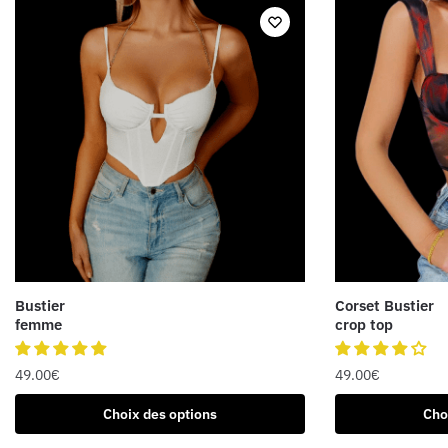
Bustier
Corset Bustier
femme
crop top
49.00
€
49.00
€
Ce
Ce
Choix des options
Cho
produit
produit