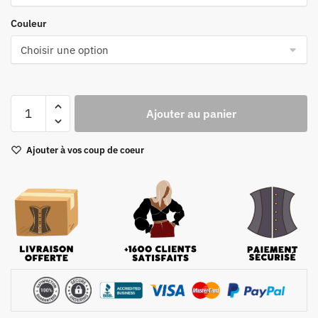
Couleur
quantité
Ajouter au panier
de
Bustier
Ajouter à vos coup de coeur
Corset
style
top