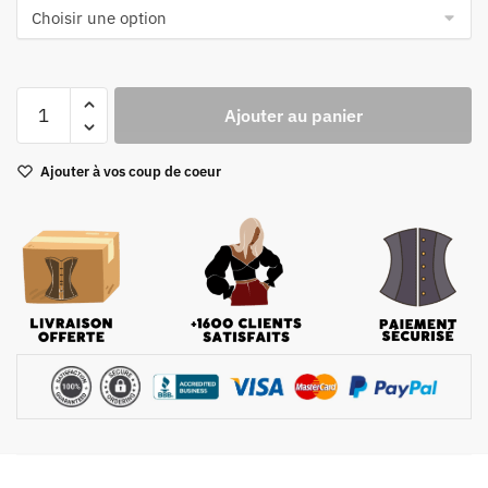
quantité
Ajouter au panier
de
Bustier
Ajouter à vos coup de coeur
Fleuri