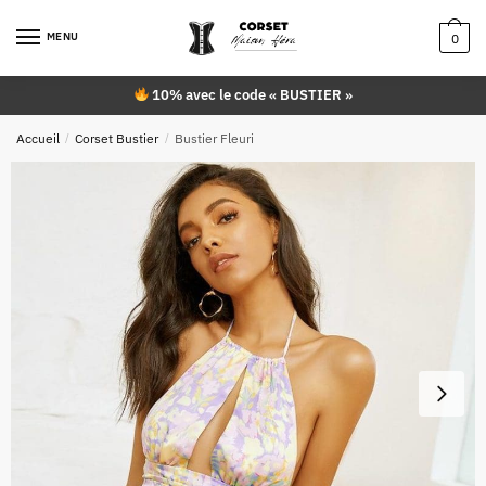
Skip
Skip
to
to
MENU
0
navigation
content
10% avec le code « BUSTIER »
Accueil
/
Corset Bustier
/
Bustier Fleuri