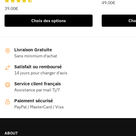
49.00
€
39.00
€
Ce
Ce
produit
Choix des options
Cho
produit
a
a
plusieurs
plusieurs
variations.
variations.
Les
Livraison Gratuite
Les
Sans minimum d'achat
options
options
peuvent
Satisfait ou remboursé
peuvent
être
14 jours pour changer d'avis
être
choisies
Service client français
choisies
sur
Assistance par mail 7j/7
sur
la
la
page
Paiement sécurisé
page
PayPal / MasterCard / Visa
du
du
produit
produit
ABOUT