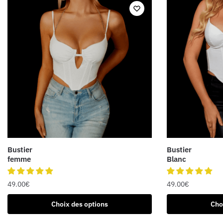
Bustier
Bustier
femme
Blanc
49.00
€
49.00
€
Ce
Ce
Choix des options
Cho
produit
produit