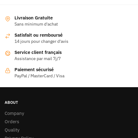
a
a
plusieurs
plusieurs
variations.
variations.
Livraison Gratuite
Les
Les
Sans minimum d'achat
options
options
Satisfait ou remboursé
peuvent
peuvent
14 jours pour changer d'avis
être
être
Service client français
choisies
choisies
Assistance par mail 7j/7
sur
sur
la
la
Paiement sécurisé
page
page
PayPal / MasterCard / Visa
du
du
produit
produit
ABOUT
Company
Orders
Quality