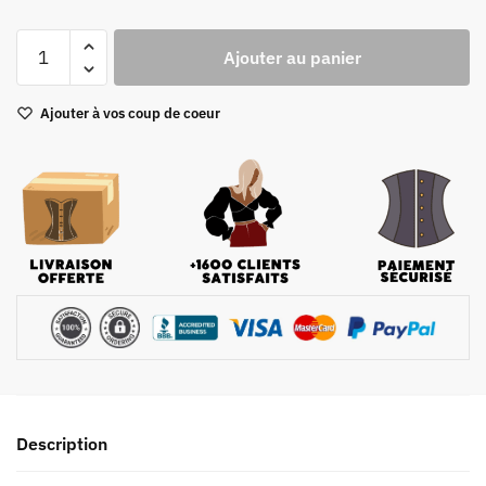
quantité
Ajouter au panier
de
Corset
Ajouter à vos coup de coeur
Bustier
Grande
taille
Description