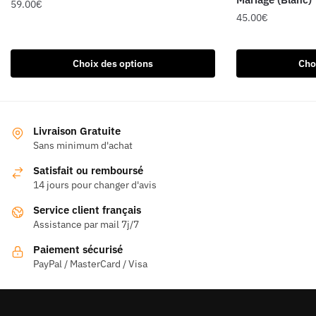
59.00
€
45.00
€
Ce
Ce
produit
produit
a
Choix des options
Cho
a
plusieurs
plusieurs
variations.
variations.
Les
Les
options
Livraison Gratuite
options
Sans minimum d'achat
peuvent
peuvent
être
Satisfait ou remboursé
être
choisies
14 jours pour changer d'avis
choisies
sur
Service client français
sur
la
Assistance par mail 7j/7
la
page
page
du
Paiement sécurisé
du
PayPal / MasterCard / Visa
produit
produit