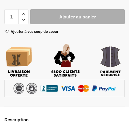
quantité
Ajouter au panier
de
Corset
Ajouter à vos coup de coeur
Femme
Bridgerton
Description