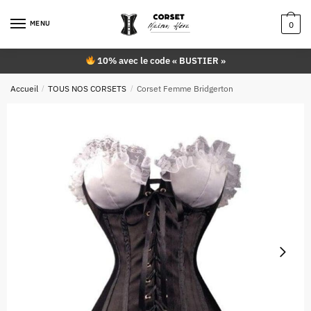
Skip
Skip
to
to
MENU
0
navigation
content
10% avec le code « BUSTIER »
Accueil
/
TOUS NOS CORSETS
/
Corset Femme Bridgerton