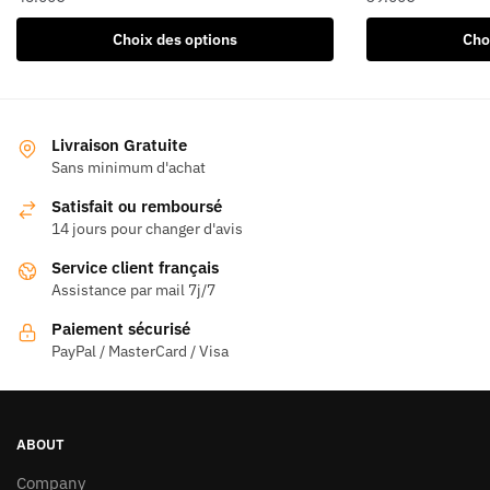
Ce
Ce
Choix des options
Cho
produit
produit
a
a
plusieurs
plusieurs
variations.
variations.
Livraison Gratuite
Les
Les
Sans minimum d'achat
options
options
Satisfait ou remboursé
peuvent
peuvent
14 jours pour changer d'avis
être
être
Service client français
choisies
choisies
Assistance par mail 7j/7
sur
sur
la
la
Paiement sécurisé
page
page
PayPal / MasterCard / Visa
du
du
produit
produit
ABOUT
Company