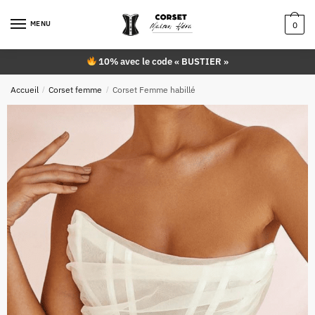
Skip
Skip
to
to
MENU
0
navigation
content
10% avec le code « BUSTIER »
Accueil
/
Corset femme
/
Corset Femme habillé