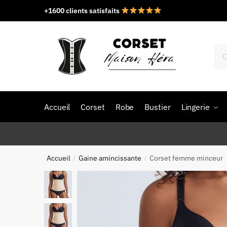
Skip
Skip
+1600 clients satisfaits
to
to
navigation
content
Rec
pou
Accueil
Corset
Robe
Bustier
Lingerie
Accueil
Gaine amincissante
Corset femme minceur
/
/