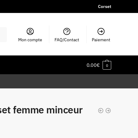
Corset
Mon compte
FAQ/Contact
Paiement
0.00
€
0
set femme minceur