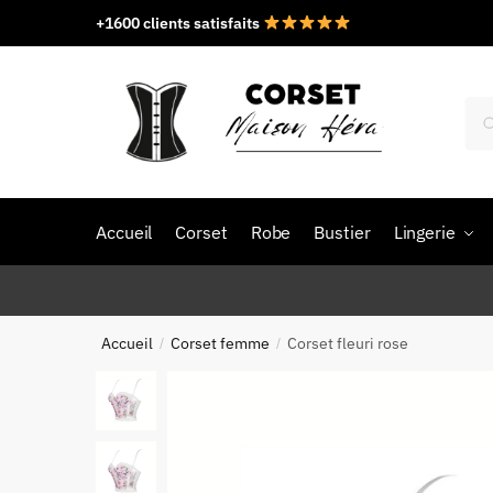
Skip
Skip
+1600 clients satisfaits
to
to
navigation
content
Rec
pou
Accueil
Corset
Robe
Bustier
Lingerie
Accueil
Corset femme
Corset fleuri rose
/
/