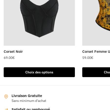
Corset Noir
Corset Femme U
69.00
€
59.00
€
Ce
Ce
produit
produit
Choix des options
Cho
a
a
plusieurs
plusieurs
variations.
variations.
Les
Les
Livraison Gratuite
Sans minimum d'achat
options
options
peuvent
peuvent
Satisfait ou remboursé