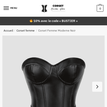
Skip
Skip
to
to
MENU
0
navigation
content
10% avec le code « BUSTIER »
Accueil
/
Corset femme
/
Corset Femme Moderne Noir