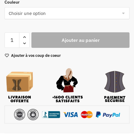
Couleur
quantité
Ajouter au panier
de
Corset
Ajouter à vos coup de coeur
Femme
Moderne
Noir