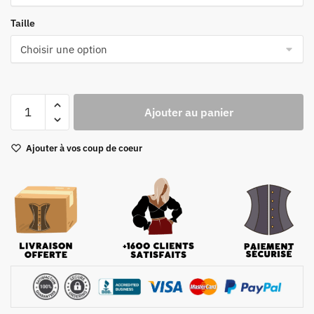
Taille
quantité
Ajouter au panier
de
Corset
Ajouter à vos coup de coeur
Femme
Satin
Noir