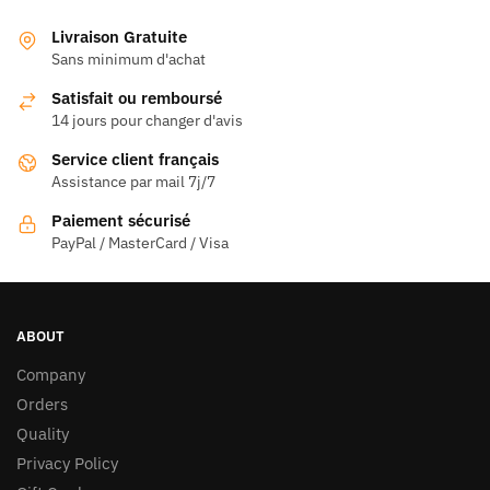
plusieurs
variations.
variations.
Les
Livraison Gratuite
Les
Sans minimum d'achat
options
options
peuvent
Satisfait ou remboursé
peuvent
être
14 jours pour changer d'avis
être
choisies
Service client français
choisies
sur
Assistance par mail 7j/7
sur
la
la
page
Paiement sécurisé
page
PayPal / MasterCard / Visa
du
du
produit
produit
ABOUT
Company
Orders
Quality
Privacy Policy