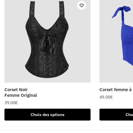
Corset Noir
Corset femme à 
Femme Original
49.00
€
39.00
€
Ce
Ce
produit
Choix des options
Cho
produit
a
a
plusieurs