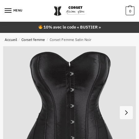
Skip
Skip
to
to
MENU
0
navigation
content
10% avec le code « BUSTIER »
Accueil
/
Corset femme
/
Corset Femme Satin Noir