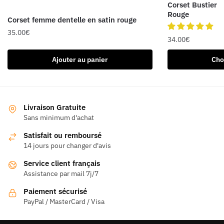
Corset Bustier
Rouge
Corset femme dentelle en satin rouge
35.00
€
34.00
€
Ce
Ajouter au panier
Cho
produit
a
plusieurs
variations.
Livraison Gratuite
Les
Sans minimum d'achat
options
Satisfait ou remboursé
peuvent
14 jours pour changer d'avis
être
Service client français
choisies
Assistance par mail 7j/7
sur
la
Paiement sécurisé
page
PayPal / MasterCard / Visa
du