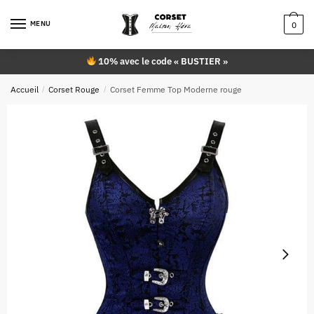
Skip
Skip
to
to
MENU
0
navigation
content
10% avec le code « BUSTIER »
Accueil
/
Corset Rouge
/
Corset Femme Top Moderne rouge