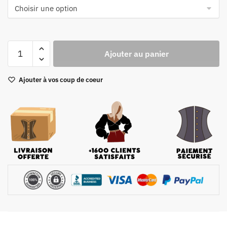
quantité
Ajouter au panier
de
Corset
Ajouter à vos coup de coeur
Vert