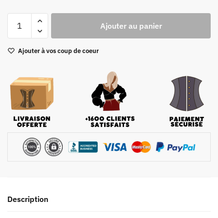
quantité
Ajouter au panier
de
Corset
Ajouter à vos coup de coeur
Vintage
Style
Description