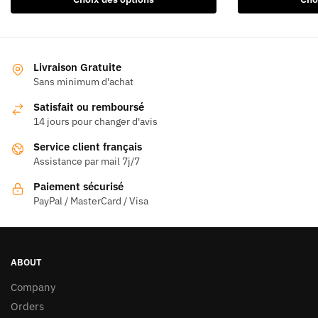
produit
a
a
plusieurs
plusieurs
variations.
variations.
Les
Livraison Gratuite
Les
Sans minimum d'achat
options
options
peuvent
Satisfait ou remboursé
peuvent
être
14 jours pour changer d'avis
être
choisies
Service client français
choisies
sur
Assistance par mail 7j/7
sur
la
la
page
Paiement sécurisé
page
PayPal / MasterCard / Visa
du
du
produit
produit
ABOUT
Company
Orders