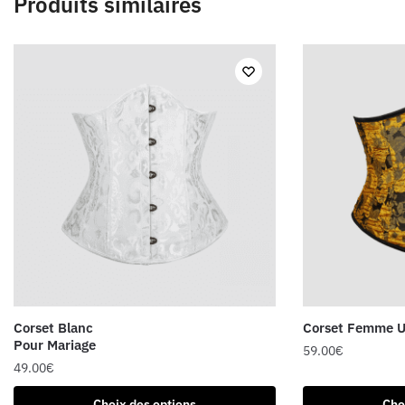
Produits similaires
Corset Blanc
Corset Femme U
Pour Mariage
59.00
€
49.00
€
Ce
Ce
produit
Choix des options
Cho