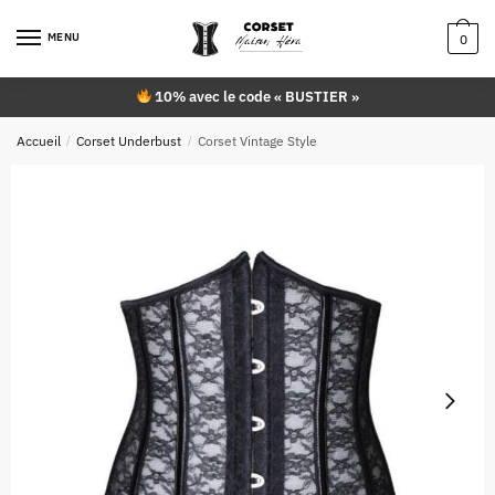
Skip
Skip
to
to
MENU
0
navigation
content
10% avec le code « BUSTIER »
Accueil
/
Corset Underbust
/
Corset Vintage Style