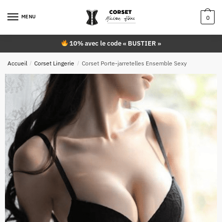
Skip
Skip
to
to
MENU
0
navigation
content
10% avec le code « BUSTIER »
Accueil
/
Corset Lingerie
/
Corset Porte-jarretelles Ensemble Sexy