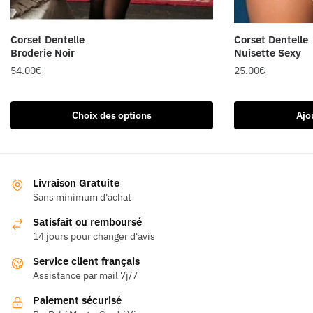
Corset Dentelle
Corset Dentelle
Broderie Noir
Nuisette Sexy
54.00
€
25.00
€
Ce
produit
Choix des options
Ajo
a
plusieurs
variations.
Les
Livraison Gratuite
options
Sans minimum d'achat
peuvent
Satisfait ou remboursé
être
14 jours pour changer d'avis
choisies
Service client français
sur
Assistance par mail 7j/7
la
page
Paiement sécurisé
du