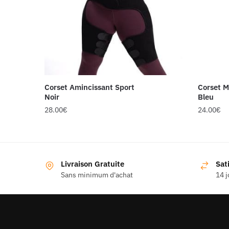
Corset Amincissant Sport
Corset M
Noir
Bleu
28.00
€
24.00
€
Ce
Ce
produit
produit
a
a
Livraison Gratuite
Sat
plusieurs
plusieur
Sans minimum d'achat
14 j
variations.
variatio
Les
Les
options
options
peuvent
peuvent