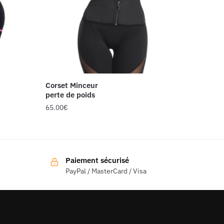
Corset Minceur
perte de poids
65.00
€
Ce
produit
a
Paiement sécurisé
plusieurs
PayPal / MasterCard / Visa
variations.
Les
options
peuvent