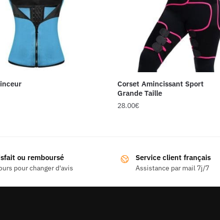
inceur
Corset Amincissant Sport
Grande Taille
28.00
€
Ce
produit
a
isfait ou remboursé
Service client français
s
plusieurs
ours pour changer d'avis
Assistance par mail 7j/7
ns.
variations.
Les
options
peuvent