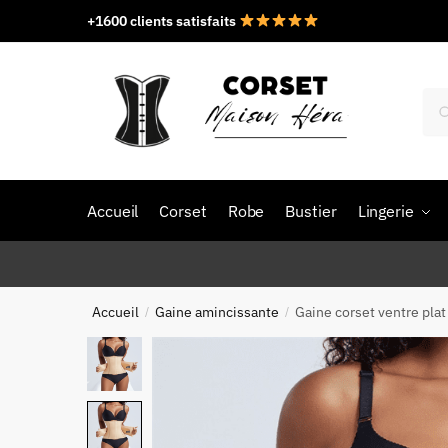
Skip
Skip
+1600 clients satisfaits
to
to
navigation
content
Rec
pou
Accueil
Corset
Robe
Bustier
Lingerie
Accueil
Gaine amincissante
Gaine corset ventre plat
/
/