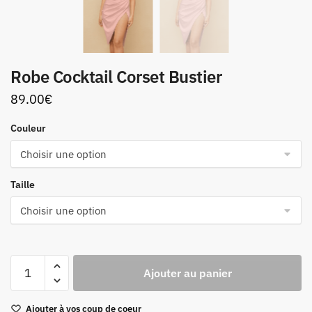
Robe Cocktail Corset Bustier
89.00
€
Couleur
Taille
quantité
Ajouter au panier
de
Robe
Ajouter à vos coup de coeur