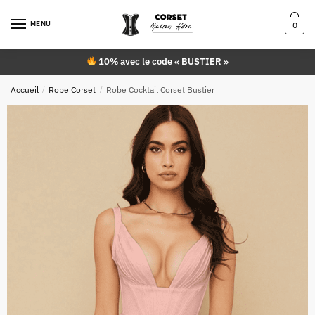
Skip
Skip
to
to
MENU
0
navigation
content
10% avec le code « BUSTIER »
Accueil
/
Robe Corset
/
Robe Cocktail Corset Bustier