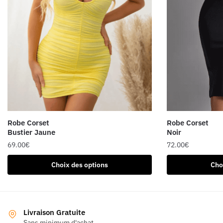
Robe Corset
Robe Corset
Bustier Jaune
Noir
69.00
€
72.00
€
Ce
Ce
Choix des options
Cho
produit
produit
a
a
plusieurs
plusieurs
variations.
variations.
Livraison Gratuite
Les
Les
Sans minimum d'achat