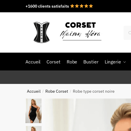
Skip
Skip
+1600 clients satisfaits
to
to
navigation
content
Rec
pou
Accueil
Corset
Robe
Bustier
Lingerie
Accueil
Robe Corset
Robe type corset noire
/
/