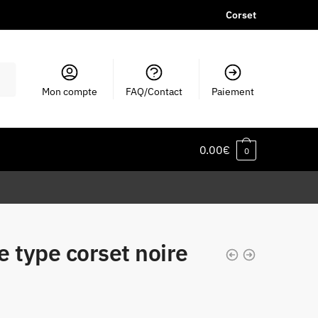
Corset
Mon compte
FAQ/Contact
Paiement
0.00
€
0
 type corset noire