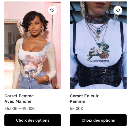
peuvent
plusieurs
être
variations.
choisies
Les
sur
options
la
peuvent
page
être
du
choisies
produit
sur
la
page
du
produit
Corset Femme
Corset En cuir
Avec Manche
Femme
35.00
€
–
49.00
€
55.00
€
Ce
Ce
Choix des options
Choix des options
produit
produit