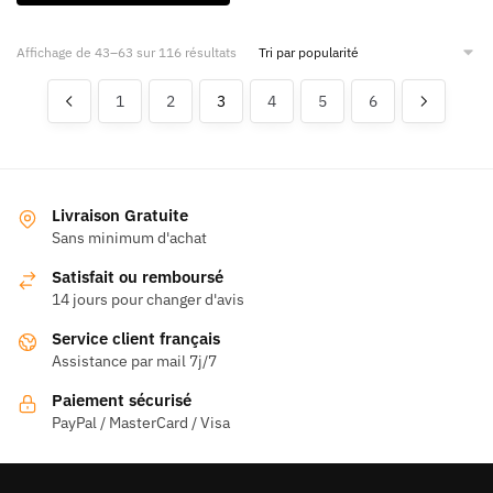
produit
a
Trié
Affichage de 43–63 sur 116 résultats
plusieurs
par
variations.
popularité
1
2
3
4
5
6
Les
options
peuvent
être
choisies
Livraison Gratuite
Sans minimum d'achat
sur
la
Satisfait ou remboursé
page
14 jours pour changer d'avis
du
Service client français
produit
Assistance par mail 7j/7
Paiement sécurisé
PayPal / MasterCard / Visa