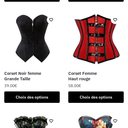
produit
produit
a
a
plusieurs
plusieurs
variations.
variations.
Les
Les
options
options
peuvent
peuvent
être
être
choisies
choisies
sur
sur
la
la
Corset Noir femme
Corset Femme
page
page
Grande Taille
Haut rouge
du
du
39.00
€
58.00
€
produit
produit
Ce
Ce
Choix des options
Choix des options
produit
produit
a
a
plusieurs
plusieurs
variations.
variations.