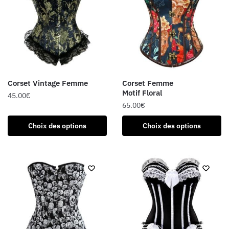
Les
Les
options
options
peuvent
peuvent
être
être
choisies
choisies
sur
sur
la
la
Corset Vintage Femme
Corset Femme
page
page
Motif Floral
45.00
€
du
du
65.00
€
Ce
produit
produit
Ce
produit
Choix des options
Choix des options
produit
a
a
plusieurs
plusieurs
variations.
variations.
Les
Les
options
options
peuvent
peuvent
être
être
choisies