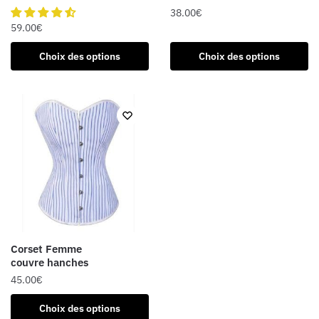
du
du
38.00
€
produit
produit
59.00
€
Ce
Ce
produit
Choix des options
Choix des options
produit
a
a
plusieurs
plusieurs
variations.
variations.
Les
Les
options
options
peuvent
peuvent
être
être
choisies
choisies
sur
sur
la
la
page
Corset Femme
page
du
couvre hanches
du
produit
45.00
€
produit
Ce
Choix des options