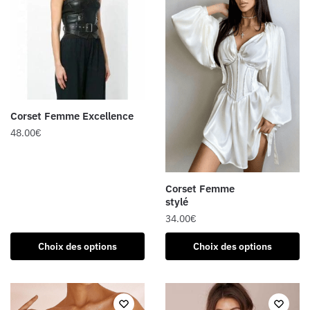
Corset Femme Excellence
48.00
€
Ce
produit
Corset Femme
a
stylé
plusieurs
34.00
€
variations.
Les
Ce
Choix des options
Choix des options
options
produit
peuvent
a
être
plusieurs
choisies
variations.