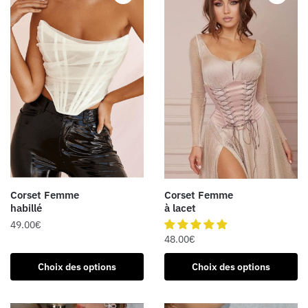
sur
Les
la
options
page
peuvent
du
être
produit
choisies
sur
la
page
du
produit
Corset Femme
Corset Femme
habillé
à lacet
49.00
€
48.00
€
Ce
Ce
produit
Choix des options
Choix des options
produit
a
a
plusieurs