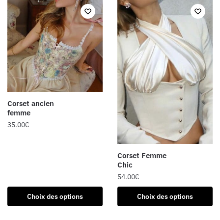
plusieurs
variations.
variations.
Les
Les
options
options
peuvent
peuvent
être
être
choisies
choisies
sur
sur
la
la
page
Corset ancien
page
du
femme
du
produit
35.00
€
produit
Ce
produit
Corset Femme
Chic
a
plusieurs
54.00
€
variations.
Ce
Choix des options
Choix des options
Les
produit
options
a