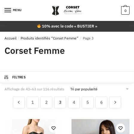
Skip
Skip
to
to
MENU
0
navigation
content
10% avec le code « BUSTIER »
Accueil
/
Produits identifiés “Corset Femme”
/
Page 3
Corset Femme
FILTRES
Trié
Affichage de 43–63 sur 116 résultats
par
popularité
1
2
3
4
5
6