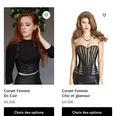
a
a
plusieurs
plusieurs
variations.
variations.
Les
Les
options
options
peuvent
peuvent
être
être
choisies
choisies
sur
sur
la
la
page
page
du
du
produit
produit
Corset Femme
Corset Femme
En Cuir
Chic et glamour
45.00
€
64.00
€
Ce
Ce
Choix des options
Choix des options