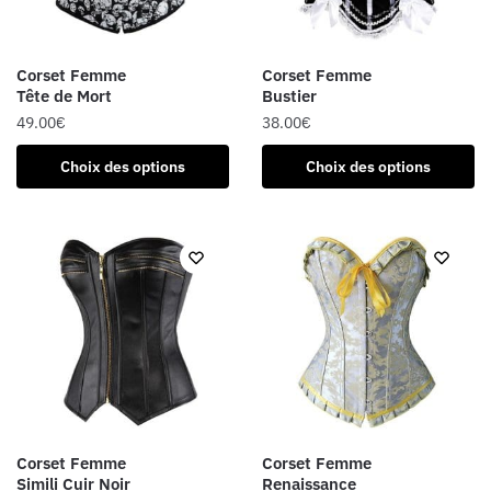
choisies
sur
sur
la
la
page
Corset Femme
Corset Femme
page
du
Tête de Mort
Bustier
du
produit
49.00
€
38.00
€
produit
Ce
Ce
Choix des options
Choix des options
produit
produit
a
a
plusieurs
plusieurs
variations.
variations.
Les
Les
options
options
peuvent
peuvent
être
être
choisies
choisies
sur
sur
la
la
Corset Femme
Corset Femme
page
page
Simili Cuir Noir
Renaissance