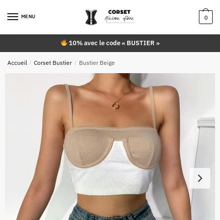
Skip
Skip
to
to
MENU
0
navigation
content
10% avec le code « BUSTIER »
Accueil
/
Corset Bustier
/
Bustier Beige