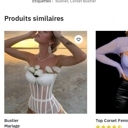
Étiquettes :
bustier
,
Corset Bustier
Produits similaires
Bustier
Top Corset Femm
Mariage