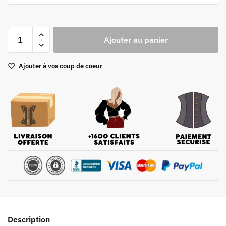
quantité
Ajouter au panier
de
Bustier
Ajouter à vos coup de coeur
Beige
Description