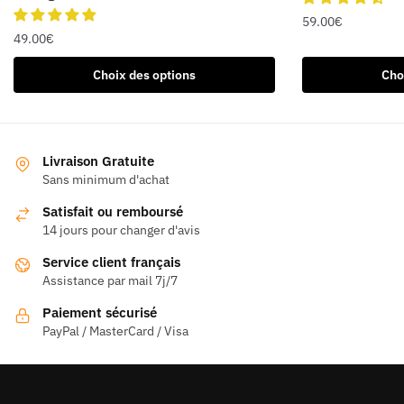
59.00
€
49.00
€
Ce
Ce
produit
Choix des options
Cho
produit
a
a
plusieurs
plusieurs
variations.
variations.
Les
Livraison Gratuite
Les
Sans minimum d'achat
options
options
peuvent
Satisfait ou remboursé
peuvent
être
14 jours pour changer d'avis
être
choisies
Service client français
choisies
sur
Assistance par mail 7j/7
sur
la
la
page
Paiement sécurisé
page
PayPal / MasterCard / Visa
du
du
produit
produit